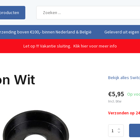
producten
uit eigen voorraad vanuit ons magazijn in Nederland
Gratis verzendi
Let op !!! Vakantie sluiting.
Klik hier voor meer info
n Wit
Bekijk alles Swit
€5,95
Op vo
Incl. btw
Verzonden op 2