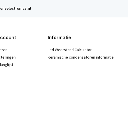
enselectronics.nl
account
Informatie
eren
Led Weerstand Calculator
stellingen
Keramische condensatoren informatie
langlijst