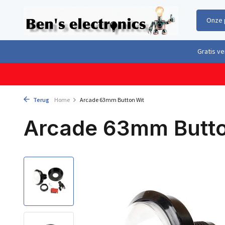
Onze 
Gratis verzending boven €100,- binnen Nederland & België
Geleverd 
Terug
Home
Arcade 63mm Button Wit
Arcade 63mm Butto