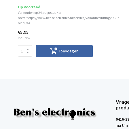
Op voorraad
Verzonden op 24 augustus <a
href="https://www.benselectronics.nl/service/vakantiesluiting/">Zie
hier</a>
€5,95
Incl. btw
Toevoegen
Vrage
produ
0416-2
ma t/m 