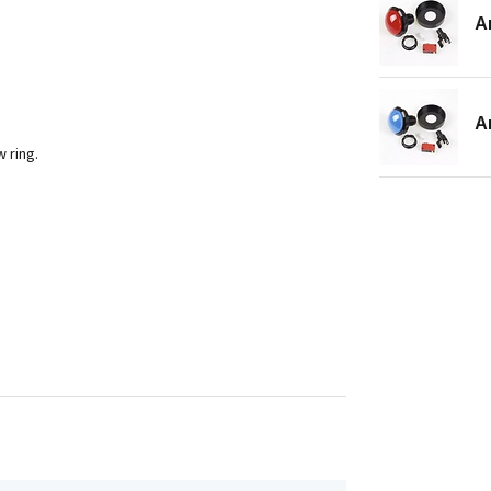
A
A
 ring.