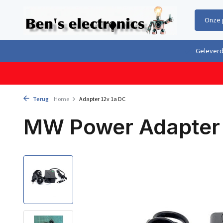
Onze 
Gratis verzending boven €100,- binnen Nederland & België
Geleverd 
Terug
Home
Adapter 12v 1a DC
MW Power Adapter 