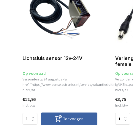
Lichtsluis sensor 12v-24V
Verleng
female
Op voorraad
Op voorr
Verzonden op 24 augustus <a
Verzonden 
href="https://www.benselectronics.nl/service/vakantiesluiting/">Zie
href="https
hier</a>
hier</a>
€12,95
€3,75
Incl. btw
Incl. btw
Toevoegen