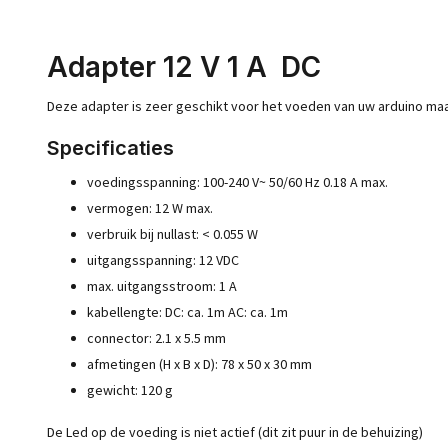
Adapter 12 V 1 A DC
Deze adapter is zeer geschikt voor het voeden van uw arduino maa
Specificaties
voedingsspanning: 100-240 V~ 50/60 Hz 0.18 A max.
vermogen: 12 W max.
verbruik bij nullast: < 0.055 W
uitgangsspanning: 12 VDC
max. uitgangsstroom: 1 A
kabellengte: DC: ca. 1m AC: ca. 1m
connector: 2.1 x 5.5 mm
afmetingen (H x B x D): 78 x 50 x 30 mm
gewicht: 120 g
De Led op de voeding is niet actief (dit zit puur in de behuizing)