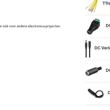
T1¼
DC
r ook voor andere electronica projecten.
DC Verl
DC
D