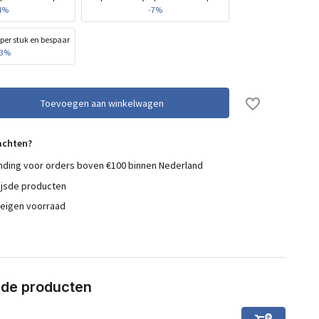
4%
-7%
per stuk en bespaar
13%
Toevoegen aan winkelwagen
achten?
nding voor orders boven €100 binnen Nederland
ijsde producten
 eigen voorraad
rde producten