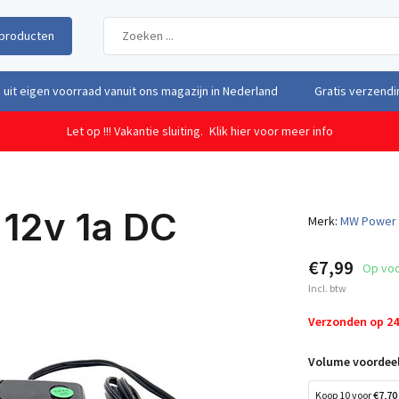
producten
uit eigen voorraad vanuit ons magazijn in Nederland
Gratis verzendi
Let op !!! Vakantie sluiting.
Klik hier voor meer info
12v 1a DC
Merk:
MW Power
€7,99
Op vo
Incl. btw
Verzonden op 2
Volume voordeel
Koop 10 voor
€7,70