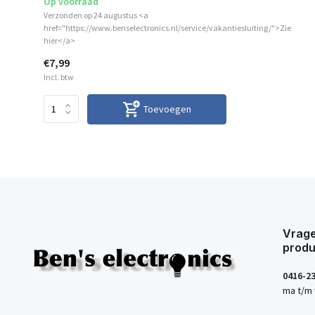
Op voorraad
Verzonden op 24 augustus <a
href="https://www.benselectronics.nl/service/vakantiesluiting/">Zie
hier</a>
€7,99
Incl. btw
Toevoegen
Vrage
produ
0416-2
ma t/m 