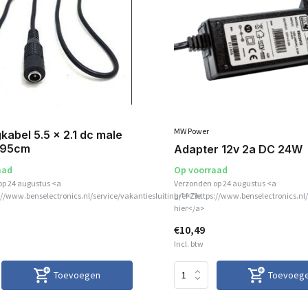
MW Power
kabel 5.5 x 2.1 dc male
 95cm
Adapter 12v 2a DC 24W
aad
Op voorraad
op 24 augustus <a
Verzonden op 24 augustus <a
://www.benselectronics.nl/service/vakantiesluiting/">Zie
href="https://www.benselectronics.nl/
hier</a>
€10,49
Incl. btw
Toevoegen
Toevoeg