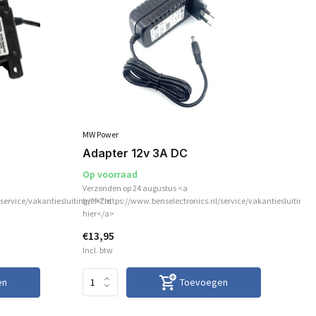
MW Power
Li
Adapter 12v 3A DC
Op voorraad
Verzonden op 24 augustus <a
service/vakantiesluiting/">Zie
href="https://www.benselectronics.nl/service/vakantiesluiting/"
Op
hier</a>
€13,95
€1
Incl. btw
Inc
en
Toevoegen