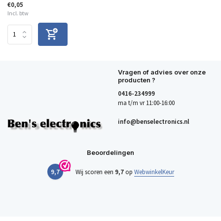
€0,05
Incl. btw
Vragen of advies over onze
producten ?
0416-234999
ma t/m vr 11:00-16:00
info@benselectronics.nl
Beoordelingen
9,7
Wij scoren een
9,7
op
WebwinkelKeur