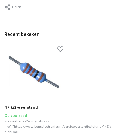
Delen
Recent bekeken
47 kΩ weerstand
Op voorraad
Verzonden op 24 augustus <a
href="https://www.benselectronics.nl/service/vakantiesluiting/">Zie
hier</a>