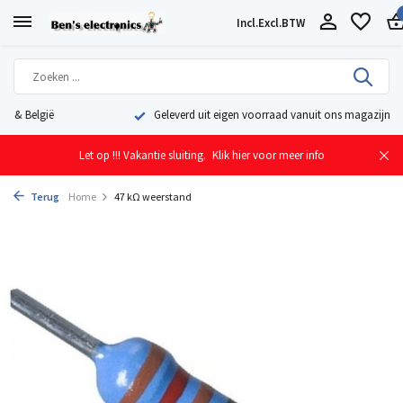
Incl.
Excl.
BTW
Geleverd uit eigen voorraad vanuit ons magazijn in Nederland
Let op !!! Vakantie sluiting.
Klik hier voor meer info
Terug
Home
47 kΩ weerstand