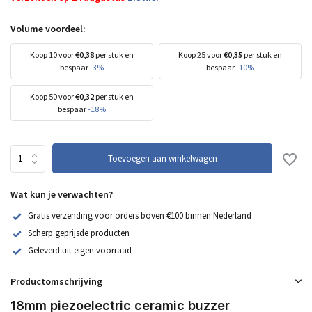
Volume voordeel:
Koop 10 voor
€0,38
per stuk en
Koop 25 voor
€0,35
per stuk en
bespaar
-3%
bespaar
-10%
Koop 50 voor
€0,32
per stuk en
bespaar
-18%
Toevoegen aan winkelwagen
Wat kun je verwachten?
Gratis verzending voor orders boven €100 binnen Nederland
Scherp geprijsde producten
Geleverd uit eigen voorraad
Productomschrijving
18mm piezoelectric ceramic buzzer