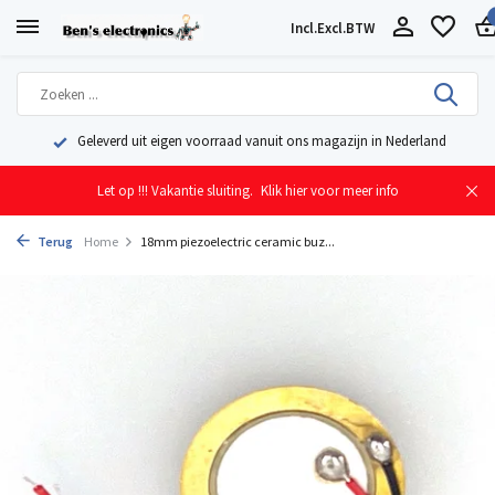
Incl.
Excl.
BTW
Geleverd uit eigen voorraad vanuit ons magazijn in Nederland
Let op !!! Vakantie sluiting.
Klik hier voor meer info
Terug
Home
18mm piezoelectric ceramic buz...