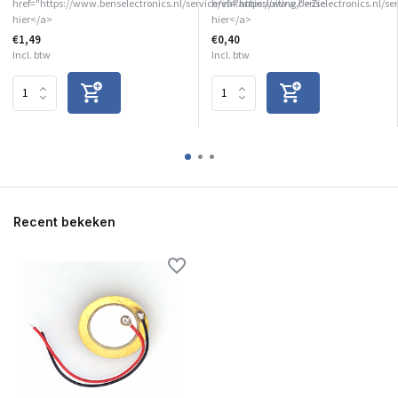
href="https://www.benselectronics.nl/service/vakantiesluiting/">Zie
href="https://www.benselectronics.nl/se
hier</a>
hier</a>
€1,49
€0,40
Incl. btw
Incl. btw
Recent bekeken