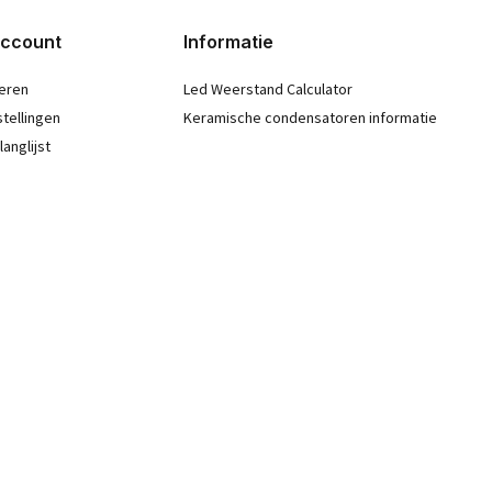
account
Informatie
eren
Led Weerstand Calculator
stellingen
Keramische condensatoren informatie
langlijst