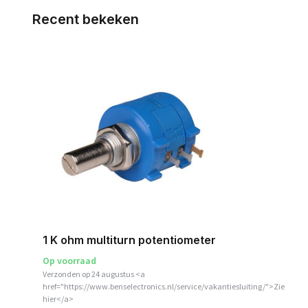
Recent bekeken
1 K ohm multiturn potentiometer
Op voorraad
Verzonden op 24 augustus <a
href="https://www.benselectronics.nl/service/vakantiesluiting/">Zie
hier</a>