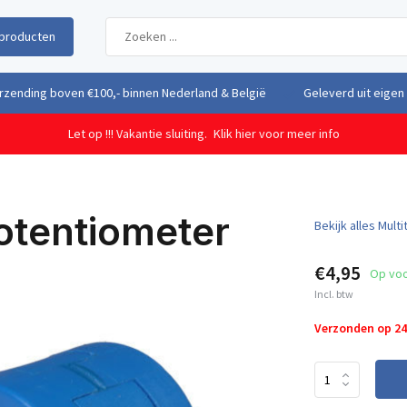
producten
uit eigen voorraad vanuit ons magazijn in Nederland
Gratis verzendi
Let op !!! Vakantie sluiting.
Klik hier voor meer info
otentiometer
Bekijk alles Mult
€4,95
Op vo
Incl. btw
Verzonden op 2