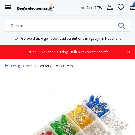
Incl.
Excl.
BTW
Geleverd uit eigen voorraad vanuit ons magazijn in Nederland
Let op !!! Vakantie sluiting.
Klik hier voor meer info
Terug
Home
Led set 200 stuks 5mm