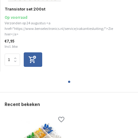
Transistor set 200st
Op voorraad
Verzonden op 24 augustus <a
href="https://www.benselectronics.nl/service/vakantiesluiting/">Zie
hier</a>
€7,95
Incl. btw
Recent bekeken