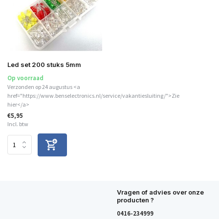
Led set 200 stuks 5mm
Op voorraad
Verzonden op 24 augustus <a
href="https://www.benselectronics.nl/service/vakantiesluiting/">Zie
hier</a>
€5,95
Incl. btw
Vragen of advies over onze
producten ?
0416-234999