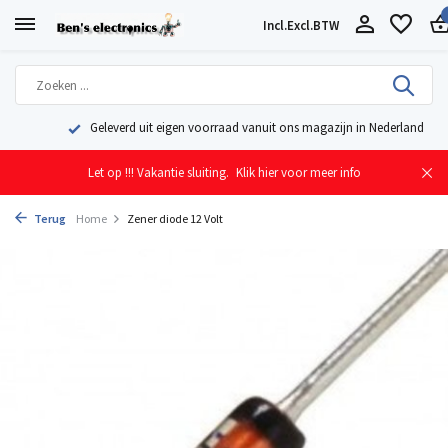
Incl.
Excl.
BTW
Geleverd uit eigen voorraad vanuit ons magazijn in Nederland
Let op !!! Vakantie sluiting.
Klik hier voor meer info
Terug
Home
Zener diode 12 Volt