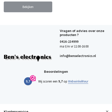
Bekijken
Vragen of advies over onze
producten ?
0416-234999
ma t/m vr 11:00-16:00
info@benselectronics.nl
Beoordelingen
9,7
Wij scoren een
9,7
op
WebwinkelKeur
Klantenservice