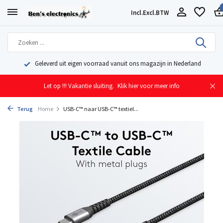
Incl.
Excl.
BTW
Geleverd uit eigen voorraad vanuit ons magazijn in Nederland
Let op !!! Vakantie sluiting.
Klik hier voor meer info
Terug
Home
USB-C™ naar USB-C™ textiel...