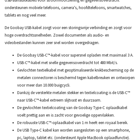
USB-aansluitkabels voor stroomvoorziening en gegevensoverdracht
ondersteunen mobiele telefoons, camera's, hoofdtelefoons, smartwatches,
tablets en nog veel meer.
De Goobay USB-kabel zorgt voor een storingsvrije verbinding en zorgt voor
hoge overdrachtssnelheden. Zowel documenten als audio- en
videobestanden kunnen zeer snel worden overgedragen.
De Goobay USB-C™-kabel voor supersnel opladen met maximaal 3 A.
USB-C™-kabel met snelle gegevensoverdracht tot 480 Mbit/s.
Gevlochten textielkabel met geoptimaliseerde knikbescherming op de
metalen connectoren is beschermd tegen kabelbreuken en ontworpen
voor meer dan 10.000 buigcycli.
Dankzij de versterkte metalen stekker en textielcoating is de USB-C™
naar USB-C™-kabel extreem slijtvast en duurzaam.
De gevlochten textielcoating van de Goobay Type-C oplaadkabel
voelt prettig aan en is zacht voor gevoelige oppervlakken.
De robuuste USB-C™-oplaadkabel van 1 m heeft een royaal bereik.
De USB Type-C kabel kan worden aangesloten op een smartphone,
pc, laptop, tablet etc. (ondersteunt Apple MacBook oplaadfunctie).