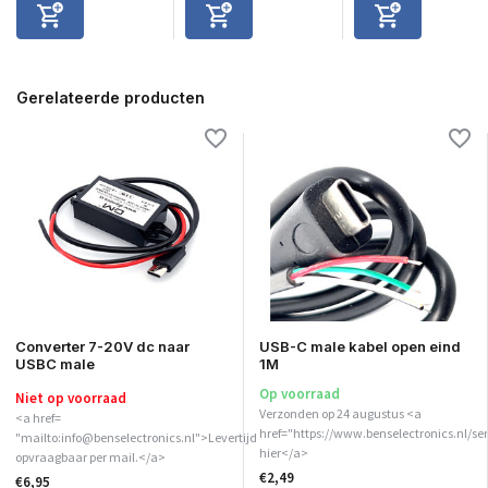
Gerelateerde producten
Converter 7-20V dc naar
USB-C male kabel open eind
USBC male
1M
Op voorraad
Niet op voorraad
Verzonden op 24 augustus <a
<a href=
href="https://www.benselectronics.nl/ser
"mailto:info@benselectronics.nl">Levertijd
hier</a>
opvraagbaar per mail.</a>
€2,49
€6,95