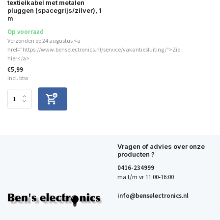
textielkabel met metalen
pluggen (spacegrijs/zilver), 1
m
Op voorraad
Verzonden op 24 augustus <a
href="https://www.benselectronics.nl/service/vakantiesluiting/">Zie
hier</a>
€5,99
Incl. btw
Vragen of advies over onze
producten ?
0416-234999
ma t/m vr 11:00-16:00
info@benselectronics.nl