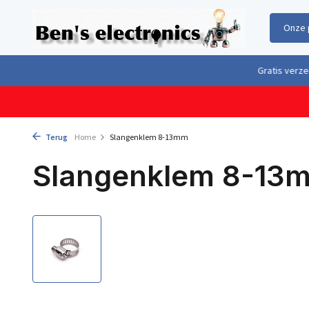
Onze 
Gratis verzending boven €100,- binnen Nederland & België
Geleverd 
Terug
Home
Slangenklem 8-13mm
Slangenklem 8-13