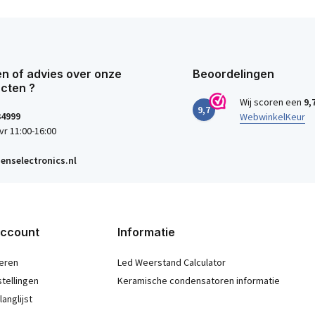
n of advies over onze
Beoordelingen
cten ?
Wij scoren een
9,
9,7
34999
WebwinkelKeur
vr 11:00-16:00
enselectronics.nl
account
Informatie
eren
Led Weerstand Calculator
stellingen
Keramische condensatoren informatie
langlijst