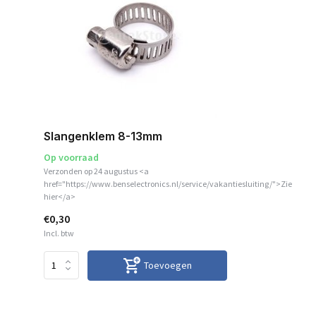
Slangenklem 8-13mm
Op voorraad
Verzonden op 24 augustus <a
href="https://www.benselectronics.nl/service/vakantiesluiting/">Zie
hier</a>
€0,30
Incl. btw
Toevoegen