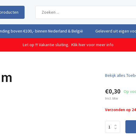
producten
uit eigen voorraad vanuit ons magazijn in Nederland
Gratis verzendi
Let op !!! Vakantie sluiting.
Klik hier voor meer info
mm
Bekijk alles Toe
€0,30
Op vo
Incl. btw
Verzonden op 2