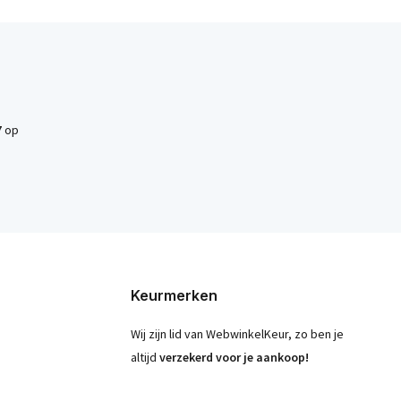
7
op
Keurmerken
Wij zijn lid van WebwinkelKeur, zo ben je
altijd
verzekerd voor je aankoop!