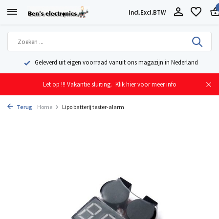
Incl.
Excl.
BTW
Geleverd uit eigen voorraad vanuit ons magazijn in Nederland
Let op !!! Vakantie sluiting.
Klik hier voor meer info
Terug
Home
Lipo batterij tester-alarm