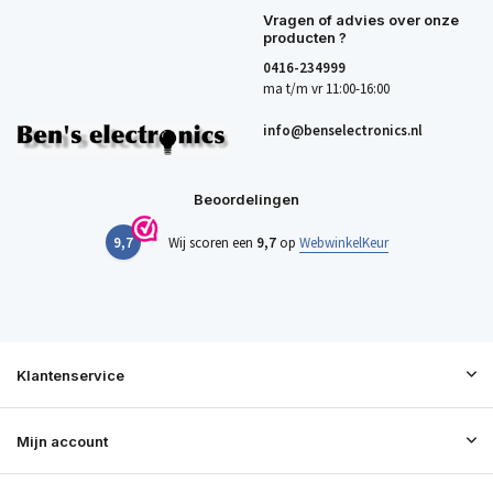
Vragen of advies over onze
producten ?
0416-234999
ma t/m vr 11:00-16:00
info@benselectronics.nl
Beoordelingen
9,7
Wij scoren een
9,7
op
WebwinkelKeur
Klantenservice
Mijn account