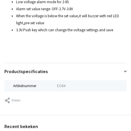
Low voltage alarm mode for 2-8S
Alarm set value range: OFF-2.7V-3.8V
When the voltage is below the set value,it will buzzer with red LED
light,pre-set value
3.3V.Push key which can change the voltage settings and save
Productspecificaties
Artikelnummer
EO84
Delen
Recent bekeken