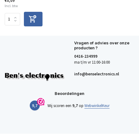
€0,09
Incl. btw
Vragen of advies over onze
producten ?
0416-234999
ma t/m vr 11:00-16:00
info@benselectronics.nl
Beoordelingen
9,7
Wij scoren een
9,7
op
WebwinkelKeur