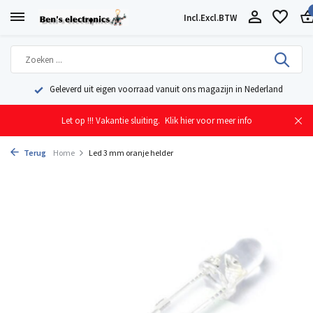
Incl.
Excl.
BTW
Geleverd uit eigen voorraad vanuit ons magazijn in Nederland
Let op !!! Vakantie sluiting.
Klik hier voor meer info
Terug
Home
Led 3 mm oranje helder