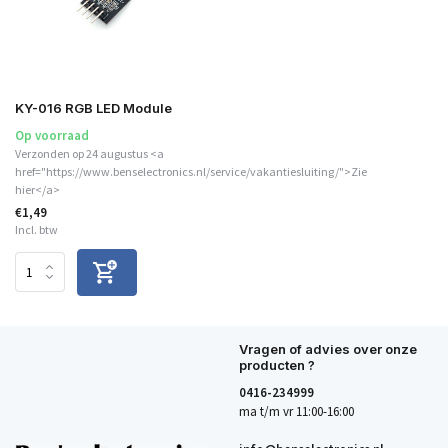
KY-016 RGB LED Module
Op voorraad
Verzonden op 24 augustus <a
href="https://www.benselectronics.nl/service/vakantiesluiting/">Zie
hier</a>
€1,49
Incl. btw
Vragen of advies over onze
producten ?
0416-234999
ma t/m vr 11:00-16:00