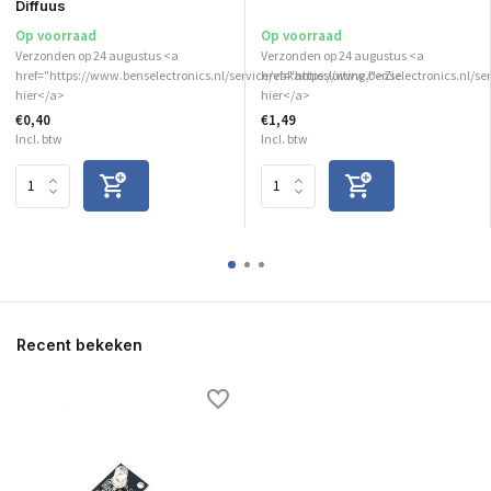
Diffuus
Op voorraad
Op voorraad
Verzonden op 24 augustus <a
Verzonden op 24 augustus <a
href="https://www.benselectronics.nl/service/vakantiesluiting/">Zie
href="https://www.benselectronics.nl/se
hier</a>
hier</a>
€0,40
€1,49
Incl. btw
Incl. btw
Recent bekeken