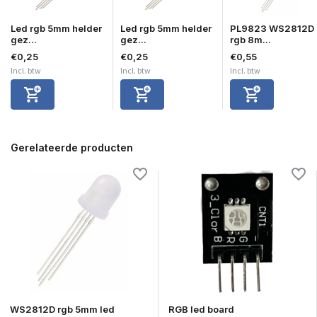
Led rgb 5mm helder
Led rgb 5mm helder
PL9823 WS2812D
gez...
gez...
rgb 8m...
€0,25
€0,25
€0,55
Incl. btw
Incl. btw
Incl. btw
Gerelateerde producten
WS2812D rgb 5mm led
RGB led board