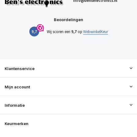
info@benselectronics.nl
Beoordelingen
9,7
Wij scoren een
9,7
op
WebwinkelKeur
Klantenservice
Mijn account
Informatie
Keurmerken