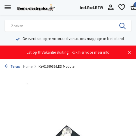
Incl.
Excl.
BTW
Geleverd uit eigen voorraad vanuit ons magazijn in Nederland
Let op !!! Vakantie sluiting.
Klik hier voor meer info
Terug
Home
KY-016 RGB LED Module