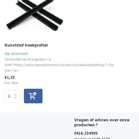
Kunststof hoekprofiel
Op voorraad
Verzonden op 24 augustus <a
href="https://www.benselectronics.nl/service/vakantiesluiting/">Zie
hier</a>
€1,25
Incl. btw
Vragen of advies over onze
producten ?
0416-234999