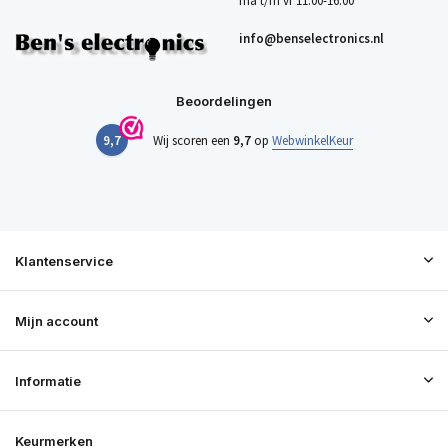
ma t/m vr 11:00-16:00
info@benselectronics.nl
Beoordelingen
9,7
Wij scoren een
9,7
op
WebwinkelKeur
Klantenservice
Mijn account
Informatie
Keurmerken