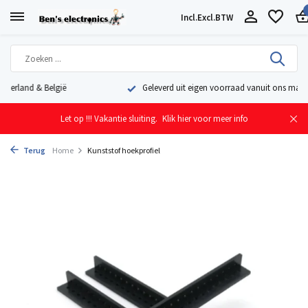
Incl.
Excl.
BTW
Geleverd uit eigen voorraad vanuit ons magazijn in Nederland
Let op !!! Vakantie sluiting.
Klik hier voor meer info
Terug
Home
Kunststof hoekprofiel