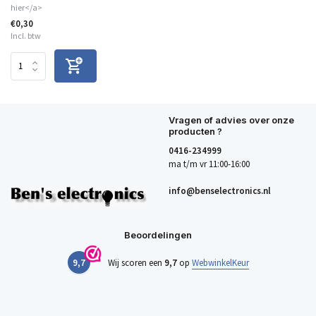
hier</a>
€0,30
Incl. btw
Vragen of advies over onze
producten ?
0416-234999
ma t/m vr 11:00-16:00
info@benselectronics.nl
Beoordelingen
9,7
Wij scoren een
9,7
op
WebwinkelKeur