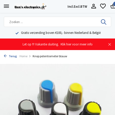
Incl.
Excl.
BTW
Geleverd uit eigen voorraad vanuit ons magazijn in Nederland
Let op !!! Vakantie sluiting.
Klik hier voor meer info
Terug
Home
Knop potentiometer blauw