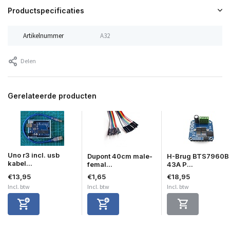
Productspecificaties
Artikelnummer
A32
Delen
Gerelateerde producten
Uno r3 incl. usb
Dupont 40cm male-
H-Brug BTS7960B
kabel...
femal...
43A P...
€13,95
€1,65
€18,95
Incl. btw
Incl. btw
Incl. btw