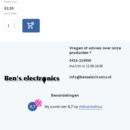
hier</a>
€2,50
Incl. btw
Vragen of advies over onze
producten ?
0416-234999
ma t/m vr 11:00-16:00
info@benselectronics.nl
Beoordelingen
9,7
Wij scoren een
9,7
op
WebwinkelKeur