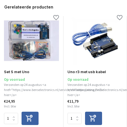
Gerelateerde producten
Set S met Uno
Uno r3 met usb kabel
Op voorraad
Op voorraad
Verzonden op 24 augustus <a
Verzonden op 24 augustus <a
href="https://www.benselectronics.nl/service/vakantiesluiting/">Zie
href="https://www.benselectronics.nl/se
hier</a>
hier</a>
€24,95
€11,79
Incl. btw
Incl. btw