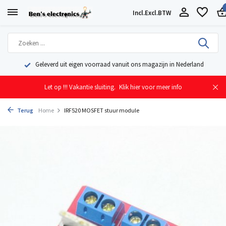
Incl.
Excl.
BTW
Geleverd uit eigen voorraad vanuit ons magazijn in Nederland
Let op !!! Vakantie sluiting.
Klik hier voor meer info
Terug
Home
IRF520 MOSFET stuur module