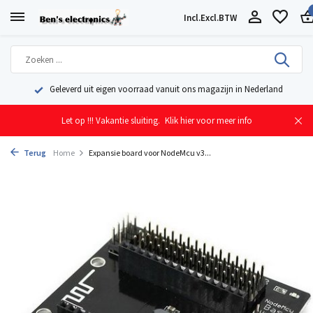
Incl.
Excl.
BTW
Geleverd uit eigen voorraad vanuit ons magazijn in Nederland
Let op !!! Vakantie sluiting.
Klik hier voor meer info
Terug
Home
Expansie board voor NodeMcu v3...