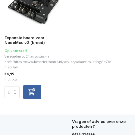
Expansie board voor
NodeMcu v3 (breed)
Op voorraad
Verzonden op 24 augustus <a
href="https://www.benselectronics.nl/service/vakantiesluiting/">Zie
hier</a>
€4,95
Incl. btw
Vragen of advies over onze
producten ?
0416-234999