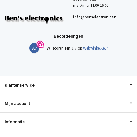
ma t/m vr 11:00-16:00
info@benselectronics.nl
Beoordelingen
9,7
Wij scoren een
9,7
op
WebwinkelKeur
Klantenservice
Mijn account
Informatie