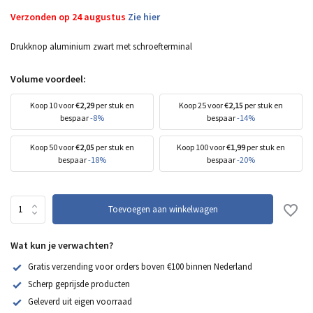
Verzonden op 24 augustus
Zie hier
Drukknop aluminium zwart met schroefterminal
Volume voordeel:
Koop 10 voor
€2,29
per stuk en
Koop 25 voor
€2,15
per stuk en
bespaar
-8%
bespaar
-14%
Koop 50 voor
€2,05
per stuk en
Koop 100 voor
€1,99
per stuk en
bespaar
-18%
bespaar
-20%
Toevoegen aan winkelwagen
Wat kun je verwachten?
Gratis verzending voor orders boven €100 binnen Nederland
Scherp geprijsde producten
Geleverd uit eigen voorraad