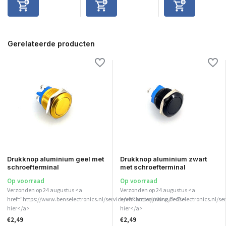
Gerelateerde producten
Drukknop aluminium geel met
Drukknop aluminium zwart
schroefterminal
met schroefterminal
Op voorraad
Op voorraad
Verzonden op 24 augustus <a
Verzonden op 24 augustus <a
href="https://www.benselectronics.nl/service/vakantiesluiting/">Zie
href="https://www.benselectronics.nl/ser
hier</a>
hier</a>
€2,49
€2,49