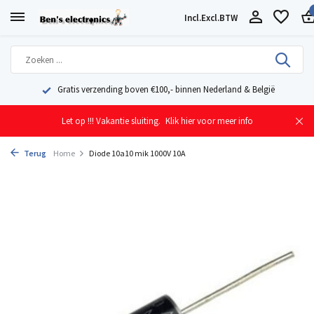
Incl.
Excl.
BTW
Gratis verzending boven €100,- binnen Nederland & België
Let op !!! Vakantie sluiting.
Klik hier voor meer info
Terug
Home
Diode 10a10 mik 1000V 10A