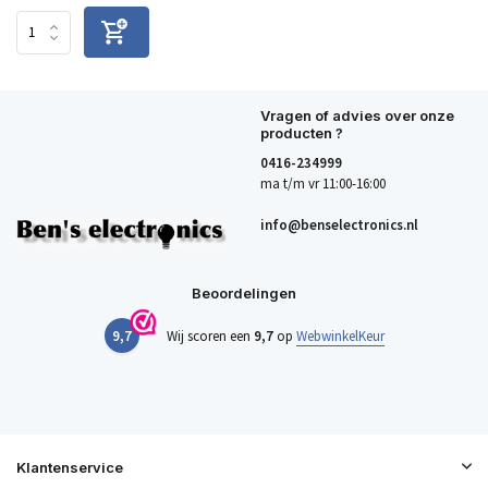
Vragen of advies over onze
producten ?
0416-234999
ma t/m vr 11:00-16:00
info@benselectronics.nl
Beoordelingen
9,7
Wij scoren een
9,7
op
WebwinkelKeur
Klantenservice