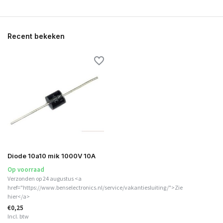
Recent bekeken
Diode 10a10 mik 1000V 10A
Op voorraad
Verzonden op 24 augustus <a
href="https://www.benselectronics.nl/service/vakantiesluiting/">Zie
hier</a>
€0,25
Incl. btw