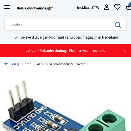
Incl.
Excl.
BTW
Geleverd uit eigen voorraad vanuit ons magazijn in Nederland
Let op !!! Vakantie sluiting.
Klik hier voor meer info
Terug
Home
ACS712 5A stroomsensor - meter