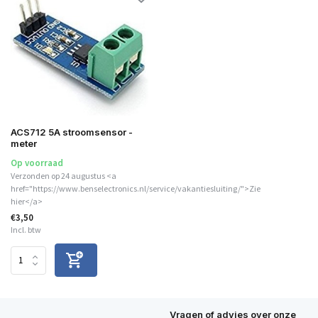
ACS712 5A stroomsensor -
meter
Op voorraad
Verzonden op 24 augustus <a
href="https://www.benselectronics.nl/service/vakantiesluiting/">Zie
hier</a>
€3,50
Incl. btw
Vragen of advies over onze