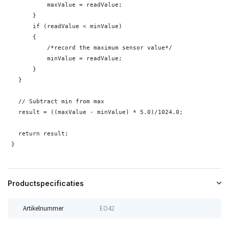
           maxValue = readValue;

       }

       if (readValue < minValue) 

       {

           /*record the maximum sensor value*/

           minValue = readValue;

       }

   }

   // Subtract min from max

   result = ((maxValue - minValue) * 5.0)/1024.0;

   return result;

 }
Productspecificaties
Artikelnummer
EO42