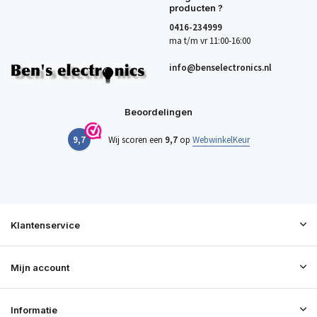
producten ?
0416-234999
ma t/m vr 11:00-16:00
info@benselectronics.nl
Beoordelingen
9,7
Wij scoren een
9,7
op
WebwinkelKeur
Klantenservice
Mijn account
Informatie