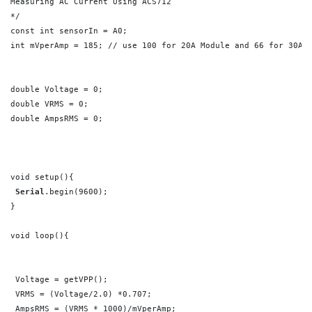
Measuring AC Current Using ACS712

*/

const int sensorIn = A0;

int mVperAmp = 185; // use 100 for 20A Module and 66 for 30A M
double Voltage = 0;

double VRMS = 0;

double AmpsRMS = 0;

void setup(){ 

Serial
.begin(9600);

}

void loop(){

 Voltage = getVPP();

 VRMS = (Voltage/2.0) *0.707; 

 AmpsRMS = (VRMS * 1000)/mVperAmp;
