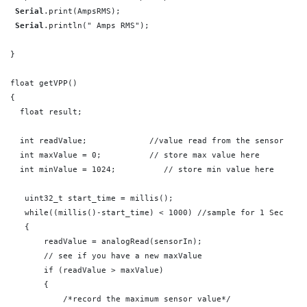
Serial
.print(AmpsRMS);

Serial
.println(" Amps RMS");

}

float getVPP()

{

  float result;

  int readValue;             //value read from the sensor

  int maxValue = 0;          // store max value here

  int minValue = 1024;          // store min value here

   uint32_t start_time = millis();

   while((millis()-start_time) < 1000) //sample for 1 Sec

   {

       readValue = analogRead(sensorIn);

       // see if you have a new maxValue

       if (readValue > maxValue) 

       {

           /*record the maximum sensor value*/
