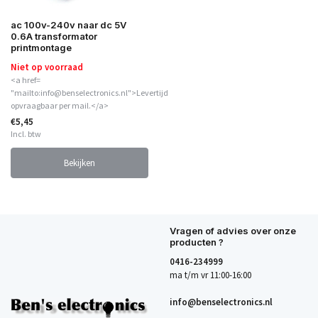
ac 100v-240v naar dc 5V
0.6A transformator
printmontage
Niet op voorraad
<a href=
"mailto:info@benselectronics.nl">Levertijd
opvraagbaar per mail.</a>
€5,45
Incl. btw
Bekijken
Vragen of advies over onze
producten ?
0416-234999
ma t/m vr 11:00-16:00
info@benselectronics.nl