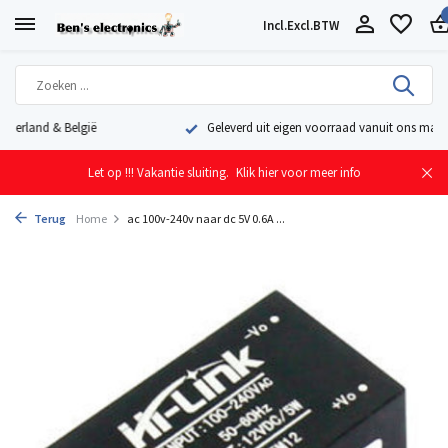
Incl.
Excl.
BTW
Geleverd uit eigen voorraad vanuit ons magazijn in Nederland
Let op !!! Vakantie sluiting.
Klik hier voor meer info
Terug
Home
ac 100v-240v naar dc 5V 0.6A ...