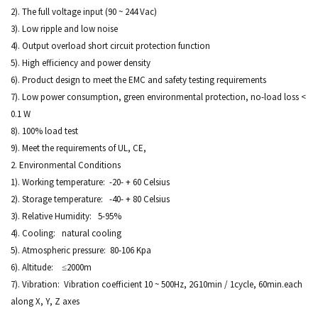
2). The full voltage input (90 ~ 244 Vac)
3). Low ripple and low noise
4). Output overload short circuit protection function
5). High efficiency and power density
6). Product design to meet the EMC and safety testing requirements
7). Low power consumption, green environmental protection, no-load loss <
0.1 W
8). 100% load test
9). Meet the requirements of UL, CE,
2. Environmental Conditions
1). Working temperature: -20- + 60 Celsius
2). Storage temperature: -40- + 80 Celsius
3). Relative Humidity: 5-95%
4). Cooling: natural cooling
5). Atmospheric pressure: 80-106 Kpa
6). Altitude: ≤2000m
7). Vibration: Vibration coefficient 10 ~ 500Hz, 2G10min / 1cycle, 60min.each
along X, Y, Z axes