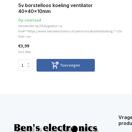
5v borstelloos koeling ventilator
40x40x10mm
Op voorraad
Verzonden op 24 augustus <a
href="https://www.benselectronics.nl/service/vakantiesluiting/">Zie
hier</a>
€3,99
Incl. btw
Toevoegen
Vrage
produ