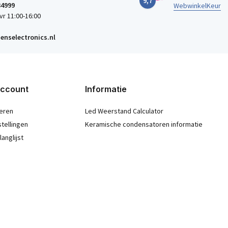
9,7
34999
WebwinkelKeur
vr 11:00-16:00
enselectronics.nl
account
Informatie
eren
Led Weerstand Calculator
stellingen
Keramische condensatoren informatie
langlijst