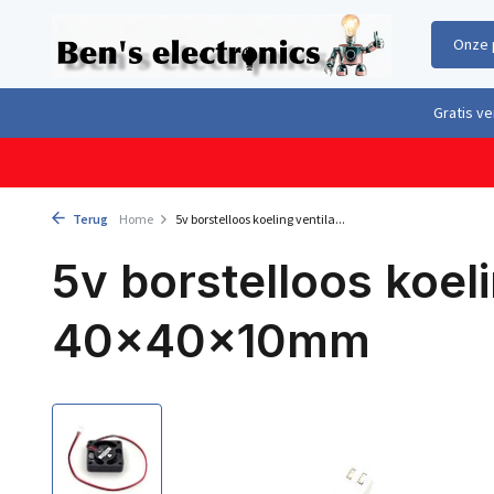
Onze 
 eigen voorraad vanuit ons magazijn in Nederland
Gratis verzending 
Terug
Home
5v borstelloos koeling ventila...
5v borstelloos koeli
40x40x10mm