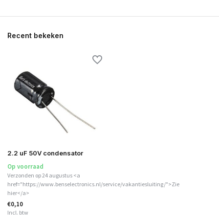
Recent bekeken
2.2 uF 50V condensator
Op voorraad
Verzonden op 24 augustus <a
href="https://www.benselectronics.nl/service/vakantiesluiting/">Zie
hier</a>
€0,10
Incl. btw