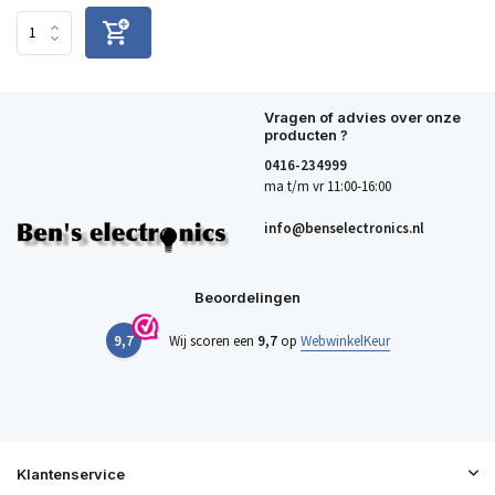
Vragen of advies over onze
producten ?
0416-234999
ma t/m vr 11:00-16:00
info@benselectronics.nl
Beoordelingen
9,7
Wij scoren een
9,7
op
WebwinkelKeur
Klantenservice