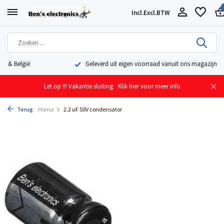
Incl.
Excl.
BTW
Geleverd uit eigen voorraad vanuit ons magazijn in Nederland
Let op !!! Vakantie sluiting.
Klik hier voor meer info
Terug
Home
2.2 uF 50V condensator